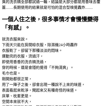
臭的洗衣精全部都試過一輪，結論是大部分都是用香味去覆
蓋……長期使用的結果就是可怕的混合型嗅覺轟炸……
一個人住之後，很多事情才會慢慢變得
「有感」。
就洗衣服來說。
下雨天只能在房間晾衣服，除濕機24小時轟炸
衣服乾了，卻留下那種淡淡的悶味。
運動完的衣服，流過汗，
即使用香香的洗衣精洗過，
穿的時候，還是會隱約覺得「不夠清爽」。
毛巾也是。
剛開始都很正常，
用了一陣子之後，卻會出現一種說不上來的味道，
表面看起來乾淨，聞起來又有種奇怪的味道。
床單、枕套更是。
空間本來就不大，