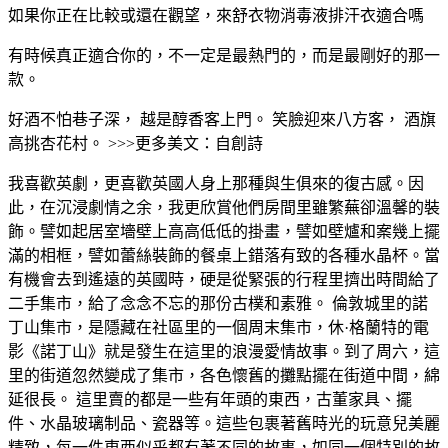
如果你正在比較或還在觀望，來舒衣物消毒液排汗衣適合嗎
有時候真正適合你的，不一定是最熱門的，而是最剛好的那一
款。
好酒不怕巷子深， 越是醇香客上門。 笑臉迎來八方客， 酒旗
高挑杏花村。 >>>更多美文：自創詩
我喜歡英劇，更喜歡英國人身上那種與生俱來的復古感。因
此，在沉浸劇情之余，我更欣賞他們房間里雖繁蕪卻溫馨的裝
飾。譬如起居室墻壁上高高低低的掛畫，譬如壁爐和案幾上擺
滿的相框，譬如蕾絲裝飾的餐桌上錯落有致的各種水晶杯。當
有機會去到遙遠的英國時，硬是從緊張的行程里擠出時間給了
二手集市，給了念念不忘的那份古樸和素雅。 倫敦城里的諾
丁山集市，是隱藏在社區里的一個周末集市，休·格蘭特的電
影《諾丁山》就是發生在這里的浪漫愛情故事。到了周六，這
里的街道忽然變成了集市，各色懷舊的攤點擺在街道中間，綿
延很長。 這里賣的都是一些有年頭的東西，古董家具、擺
件、水晶玻璃制品、瓷器等。這些包裹著舊時光的玩意兒美麗
精致，每一件東西似乎都有著不同的故事，如同一個特別的故