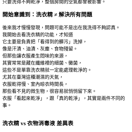
只要洗得不夠乾淨，整個房間的空氣都會被影響。
開始意識到：洗衣精 ≠ 解決所有問題
後來我才慢慢發現，問題可能不是出在我洗得不夠認真。
我開始去看洗衣精的功能，才知道
它主要是負責把「看得到的髒污」洗掉，
像是汗漬、油漬、灰塵、食物殘留。
但那些讓衣服產生悶味的來源，
其實常常是藏在纖維裡的細菌、黴菌，
這些不是單靠洗衣精就一定能處理乾淨的。
尤其在臺灣這種潮濕的天氣，
衣服乾得慢、室內晾衣時間長，
那些看不見的微生物，很容易就悄悄留下來。
衣服「看起來乾淨」，跟「真的乾淨」，其實是兩件不同的
事。
洗衣精 vs 衣物消毒液 差異表