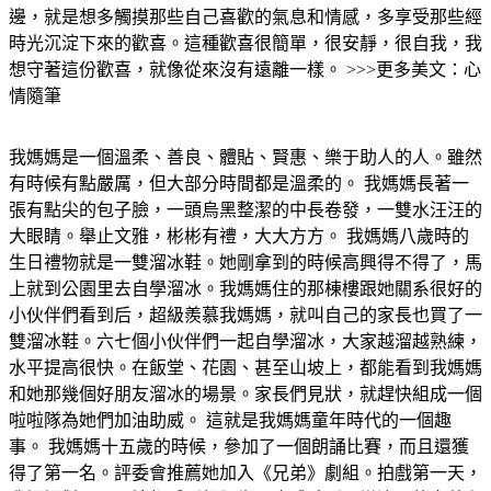
邊，就是想多觸摸那些自己喜歡的氣息和情感，多享受那些經
時光沉淀下來的歡喜。這種歡喜很簡單，很安靜，很自我，我
想守著這份歡喜，就像從來沒有遠離一樣。 >>>更多美文：心
情隨筆
我媽媽是一個溫柔、善良、體貼、賢惠、樂于助人的人。雖然
有時候有點嚴厲，但大部分時間都是溫柔的。 我媽媽長著一
張有點尖的包子臉，一頭烏黑整潔的中長卷發，一雙水汪汪的
大眼睛。舉止文雅，彬彬有禮，大大方方。 我媽媽八歲時的
生日禮物就是一雙溜冰鞋。她剛拿到的時候高興得不得了，馬
上就到公園里去自學溜冰。我媽媽住的那棟樓跟她關系很好的
小伙伴們看到后，超級羨慕我媽媽，就叫自己的家長也買了一
雙溜冰鞋。六七個小伙伴們一起自學溜冰，大家越溜越熟練，
水平提高很快。在飯堂、花園、甚至山坡上，都能看到我媽媽
和她那幾個好朋友溜冰的場景。家長們見狀，就趕快組成一個
啦啦隊為她們加油助威。 這就是我媽媽童年時代的一個趣
事。 我媽媽十五歲的時候，參加了一個朗誦比賽，而且還獲
得了第一名。評委會推薦她加入《兄弟》劇組。拍戲第一天，