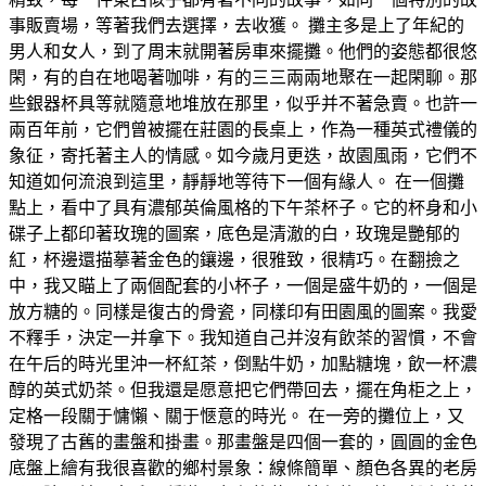
事販賣場，等著我們去選擇，去收獲。 攤主多是上了年紀的
男人和女人，到了周末就開著房車來擺攤。他們的姿態都很悠
閑，有的自在地喝著咖啡，有的三三兩兩地聚在一起閑聊。那
些銀器杯具等就隨意地堆放在那里，似乎并不著急賣。也許一
兩百年前，它們曾被擺在莊園的長桌上，作為一種英式禮儀的
象征，寄托著主人的情感。如今歲月更迭，故園風雨，它們不
知道如何流浪到這里，靜靜地等待下一個有緣人。 在一個攤
點上，看中了具有濃郁英倫風格的下午茶杯子。它的杯身和小
碟子上都印著玫瑰的圖案，底色是清澈的白，玫瑰是艷郁的
紅，杯邊還描摹著金色的鑲邊，很雅致，很精巧。在翻撿之
中，我又瞄上了兩個配套的小杯子，一個是盛牛奶的，一個是
放方糖的。同樣是復古的骨瓷，同樣印有田園風的圖案。我愛
不釋手，決定一并拿下。我知道自己并沒有飲茶的習慣，不會
在午后的時光里沖一杯紅茶，倒點牛奶，加點糖塊，飲一杯濃
醇的英式奶茶。但我還是愿意把它們帶回去，擺在角柜之上，
定格一段關于慵懶、關于愜意的時光。 在一旁的攤位上，又
發現了古舊的畫盤和掛畫。那畫盤是四個一套的，圓圓的金色
底盤上繪有我很喜歡的鄉村景象：線條簡單、顏色各異的老房