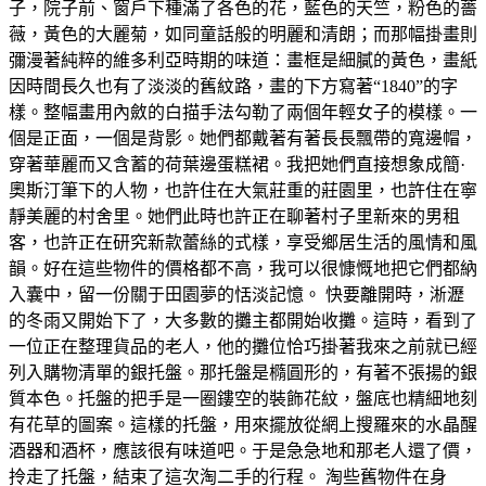
子，院子前、窗戶下種滿了各色的花，藍色的天竺，粉色的薔
薇，黃色的大麗菊，如同童話般的明麗和清朗；而那幅掛畫則
彌漫著純粹的維多利亞時期的味道：畫框是細膩的黃色，畫紙
因時間長久也有了淡淡的舊紋路，畫的下方寫著“1840”的字
樣。整幅畫用內斂的白描手法勾勒了兩個年輕女子的模樣。一
個是正面，一個是背影。她們都戴著有著長長飄帶的寬邊帽，
穿著華麗而又含蓄的荷葉邊蛋糕裙。我把她們直接想象成簡·
奧斯汀筆下的人物，也許住在大氣莊重的莊園里，也許住在寧
靜美麗的村舍里。她們此時也許正在聊著村子里新來的男租
客，也許正在研究新款蕾絲的式樣，享受鄉居生活的風情和風
韻。好在這些物件的價格都不高，我可以很慷慨地把它們都納
入囊中，留一份關于田園夢的恬淡記憶。 快要離開時，淅瀝
的冬雨又開始下了，大多數的攤主都開始收攤。這時，看到了
一位正在整理貨品的老人，他的攤位恰巧掛著我來之前就已經
列入購物清單的銀托盤。那托盤是橢圓形的，有著不張揚的銀
質本色。托盤的把手是一圈鏤空的裝飾花紋，盤底也精細地刻
有花草的圖案。這樣的托盤，用來擺放從網上搜羅來的水晶醒
酒器和酒杯，應該很有味道吧。于是急急地和那老人還了價，
拎走了托盤，結束了這次淘二手的行程。 淘些舊物件在身